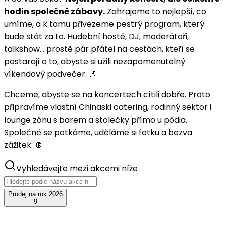
hodin společné zábavy.
Zahrajeme to nejlepší, co
umíme, a k tomu přivezeme pestrý program, který
bude stát za to. Hudební hosté, DJ, moderátoři,
talkshow… prostě pár přátel na cestách, kteří se
postarají o to, abyste si užili nezapomenutelný
víkendový podvečer. 🎶
Chceme, abyste se na koncertech cítili dobře. Proto
připravíme vlastní Chinaski catering, rodinný sektor i
lounge zónu s barem a stolečky přímo u pódia.
Společně se potkáme, uděláme si fotku a bezva
zážitek. 🪩
Vyhledávejte mezi akcemi níže
Prodej na rok 2026
9
srp