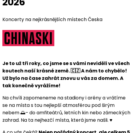
2026
Koncerty na nejkrásnějších místech Česka
Je to už tři roky, co jsme se s vámi neviděli ve všech
koutech naší krásné země. 🇨🇿 A nám to chybělo!
Už bylo na čase zahrát znovu u vás za domem. A
tak konečně vyrážíme!
Na chvíli zapomeneme na stadiony i arény a vrátíme
se na místa s tou nejlepší atmosférou pod širým
nebem 🌅– do amfiteátrů, letních kin nebo zámeckých
zahrad. Na ta nejhezčí místa, která jsme našli. ♥️
A co vás čeká?
Nejen pořádný koncert, ale celkem 5