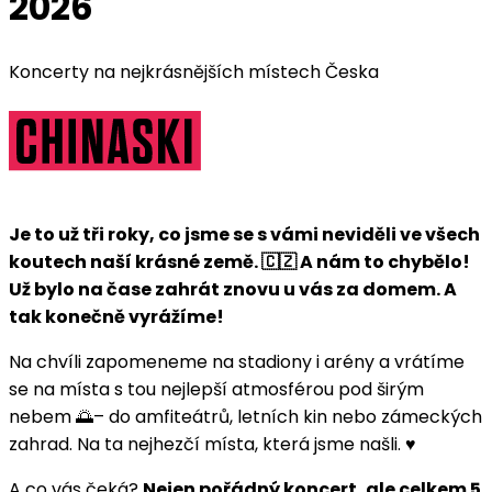
2026
Koncerty na nejkrásnějších místech Česka
Je to už tři roky, co jsme se s vámi neviděli ve všech
koutech naší krásné země. 🇨🇿 A nám to chybělo!
Už bylo na čase zahrát znovu u vás za domem. A
tak konečně vyrážíme!
Na chvíli zapomeneme na stadiony i arény a vrátíme
se na místa s tou nejlepší atmosférou pod širým
nebem 🌅– do amfiteátrů, letních kin nebo zámeckých
zahrad. Na ta nejhezčí místa, která jsme našli. ♥️
A co vás čeká?
Nejen pořádný koncert, ale celkem 5