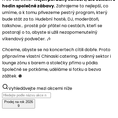
hodin společné zábavy.
Zahrajeme to nejlepší, co
umíme, a k tomu přivezeme pestrý program, který
bude stát za to. Hudební hosté, DJ, moderátoři,
talkshow… prostě pár přátel na cestách, kteří se
postarají o to, abyste si užili nezapomenutelný
víkendový podvečer. 🎶
Chceme, abyste se na koncertech cítili dobře. Proto
připravíme vlastní Chinaski catering, rodinný sektor i
lounge zónu s barem a stolečky přímo u pódia.
Společně se potkáme, uděláme si fotku a bezva
zážitek. 🪩
Vyhledávejte mezi akcemi níže
Prodej na rok 2026
9
srp